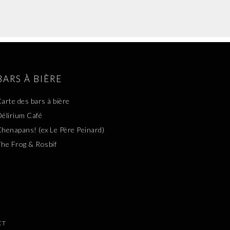
BARS À BIÈRE
arte des bars à bière
élirium Café
henapans! (ex Le Père Peinard)
he Frog & Rosbif
CT