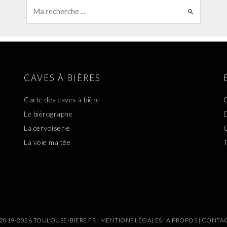
CAVES À BIÈRES
Carte des caves à bière
C
Le bièrographe
D
La cervoiserie
C
La voie maltée
T
2019-2026 TOULOUSE-BIERE.FR |
MENTIONS LÉGALES
|
A PROPOS
|
CONTA