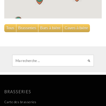
Tous
Brasseries
Bars à bière
Caves à bière
BRASSERIES
Carte des brasseries