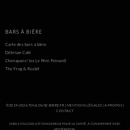
BARS À BIÈRE
Carte des bars à bière
Délirium Café
Chenapans! (ex Le Père Peinard)
The Frog & Rosbif
©2019-2026 TOULOUSE-BIERE.FR |
MENTIONS LÉGALES
|
A PROPOS
|
CONTACT
L’ABUS D’ALCOOL EST DANGEREUX POUR LA SANTÉ, À CONSOMMER AVEC
MODÉRATION.