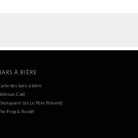
BARS À BIÈRE
arte des bars à bière
élirium Café
henapans! (ex Le Père Peinard)
he Frog & Rosbif